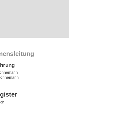
mensleitung
ührung
 Connemann
 Connemann
gister
ich