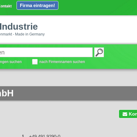
Firma eintragen!
ontakt
Industrie
enmarkt - Made in Germany
tungen suchen
nach Firmennamen suchen
mbH
Kon
+49 491 9290-0