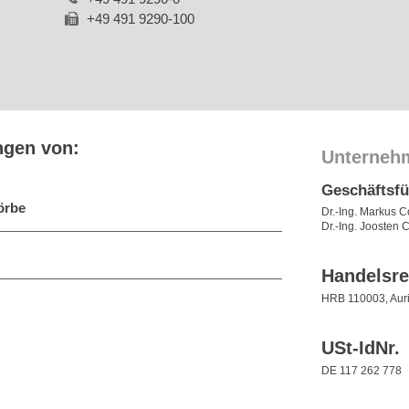
+49 491 9290-100
ngen von:
Unterneh
Geschäftsf
örbe
Dr.-Ing. Markus
Dr.-Ing. Joosten
Handelsre
HRB 110003, Aur
USt-IdNr.
DE 117 262 778