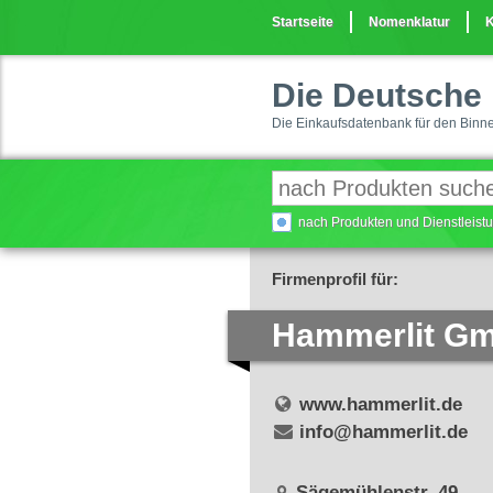
Startseite
Nomenklatur
K
Die Deutsche 
Die Einkaufsdatenbank für den Binn
nach Produkten und Dienstleis
Firmenprofil für:
Hammerlit G
www.hammerlit.de
info@hammerlit.de
Sägemühlenstr. 49