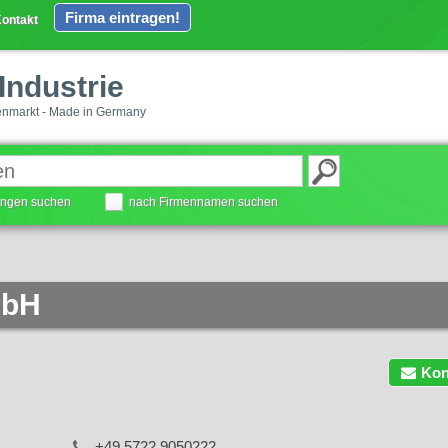
Firma eintragen!
ontakt
Industrie
enmarkt - Made in Germany
tungen suchen
nach Firmennamen suchen
mbH
Kon
+49 5722 9050222