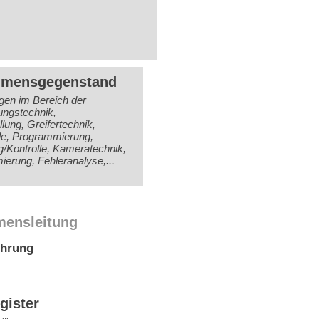
hmensgegenstand
ngen im Bereich der
ungstechnik,
llung, Greifertechnik,
ile, Programmierung,
Kontrolle, Kameratechnik,
ierung, Fehleranalyse,...
mensleitung
ührung
gister