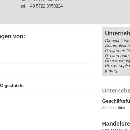
+49 5722 9050224
Unterne
ngen von:
Dienstleistu
Automatisier
Greiferherste
Greiferbaute
Überwachung/
Prozessoptim
[mehr]
C-gestützte
Unterneh
Geschäftsf
Andreas Höfer
Handelsre