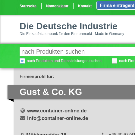
Firma eintragen!
Startseite
Nomenklatur
Kontakt
Die Deutsche Industrie
Die Einkaufsdatenbank für den Binnenmarkt - Made in Germany
nach Produkten und Dienstleistungen suchen
nach Fir
Firmenprofil für:
Gust & Co. KG
www.container-online.de
info@container-online.de
Möhlenredder 18
+49 40 6774