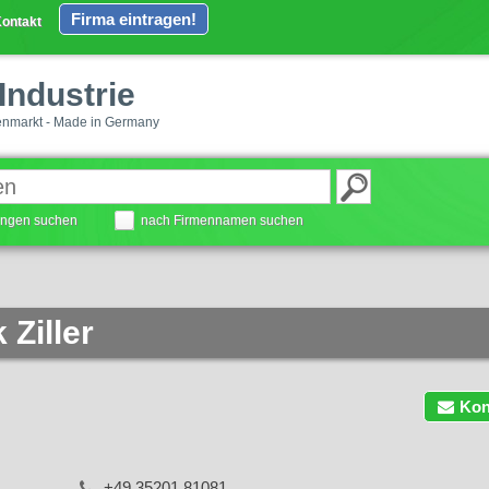
Firma eintragen!
ontakt
Industrie
enmarkt - Made in Germany
tungen suchen
nach Firmennamen suchen
Ziller
Kon
+49 35201 81081