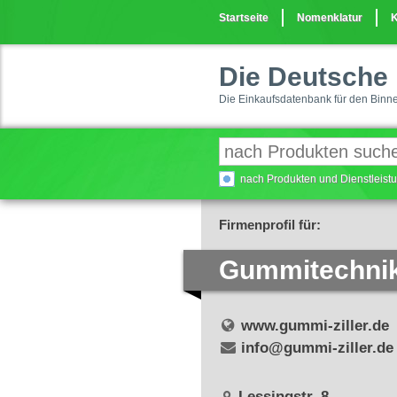
Startseite
Nomenklatur
K
Die Deutsche 
Die Einkaufsdatenbank für den Binn
nach Produkten und Dienstleis
Firmenprofil für:
Gummitechnik 
www.gummi-ziller.de
info@gummi-ziller.de
Lessingstr. 8