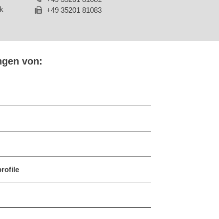
k
+49 35201 81083
ngen von:
rofile