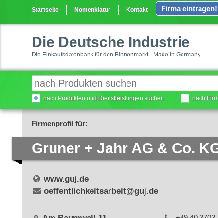
Firma eintragen!
Startseite
Nomenklatur
Kontakt
Die Deutsche Industrie
Die Einkaufsdatenbank für den Binnenmarkt - Made in Germany
nach Produkten und Dienstleistungen suchen
nach Fir
Firmenprofil für:
Gruner + Jahr AG & Co. K
www.guj.de
oeffentlichkeitsarbeit@guj.de
Am Baumwall 11
+49 40 3703-