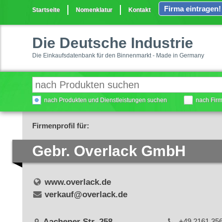
Firma eintragen!
Startseite
Nomenklatur
Kontakt
Die Deutsche Industrie
Die Einkaufsdatenbank für den Binnenmarkt - Made in Germany
nach Produkten und Dienstleistungen suchen
nach Fir
Firmenprofil für:
Gebr. Overlack GmbH
www.overlack.de
verkauf@overlack.de
Aachener Str. 258
+49 2161 35