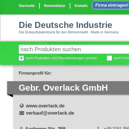
Firma eintragen!
Startseite
Nomenklatur
Kontakt
Die Deutsche Industrie
Die Einkaufsdatenbank für den Binnenmarkt - Made in Germany
nach Produkten und Dienstleistungen suchen
nach Fir
Firmenprofil für:
Gebr. Overlack GmbH
www.overlack.de
verkauf@overlack.de
Aachener Str. 258
+49 2161 35