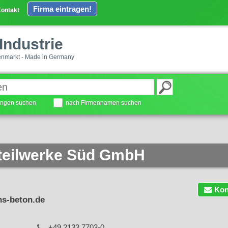
Firma eintragen!
ontakt
Industrie
enmarkt - Made in Germany
tungen suchen
nach Firmennamen suchen
teilwerke Süd GmbH
Kon
s-beton.de
+49 2133 7703-0