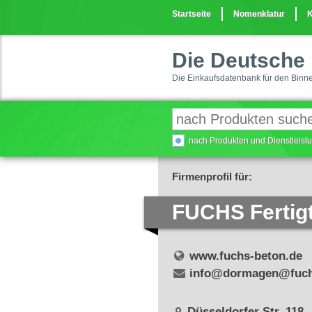
Startseite
Nomenklatur
K
Die Deutsche 
Die Einkaufsdatenbank für den Binn
nach Produkten und Dienstleis
Firmenprofil für:
FUCHS Fertig
www.fuchs-beton.de
info@dormagen@fuch
Düsseldorfer Str. 118