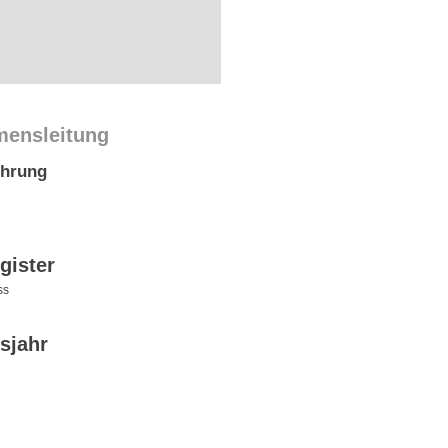
mensleitung
ührung
gister
ss
sjahr