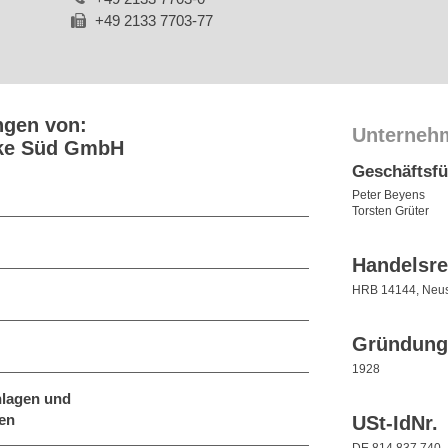
+49 2133 7703-77
ngen von:
Unterneh
rke Süd GmbH
Geschäftsf
Peter Beyens
Torsten Grüter
Handelsre
HRB 14144, Neu
Gründung
1928
lagen und
en
USt-IdNr.