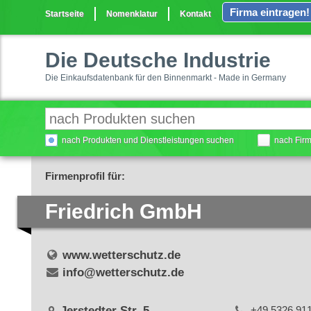
Firma eintragen!
Startseite
Nomenklatur
Kontakt
Die Deutsche Industrie
Die Einkaufsdatenbank für den Binnenmarkt - Made in Germany
nach Produkten und Dienstleistungen suchen
nach Fir
Firmenprofil für:
Friedrich GmbH
www.wetterschutz.de
info@wetterschutz.de
Jerstedter Str. 5
+49 5326 91