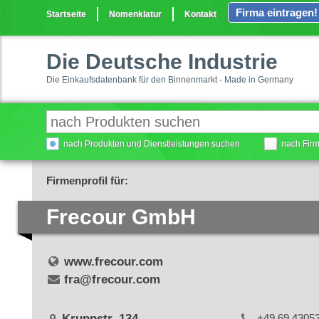
Firma eintragen!
Startseite
Nomenklatur
Kontakt
Die Deutsche Industrie
Die Einkaufsdatenbank für den Binnenmarkt - Made in Germany
nach Produkten und Dienstleistungen suchen
nach Fir
Firmenprofil für:
Frecour GmbH
www.frecour.com
fra@frecour.com
Kruppstr. 134
+49 69 4305