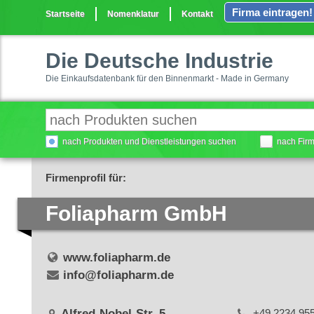
Firma eintragen!
Startseite
Nomenklatur
Kontakt
Die Deutsche Industrie
Die Einkaufsdatenbank für den Binnenmarkt - Made in Germany
nach Produkten und Dienstleistungen suchen
nach Fir
Firmenprofil für:
Foliapharm GmbH
www.foliapharm.de
info@foliapharm.de
Alfred-Nobel-Str. 5
+49 2234 95