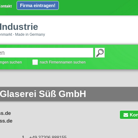
Firma eintragen!
ontakt
Industrie
enmarkt - Made in Germany
tungen suchen
nach Firmennamen suchen
 Glaserei Süß GmbH
s.de
Kon
ss.de
+49 37206 888155