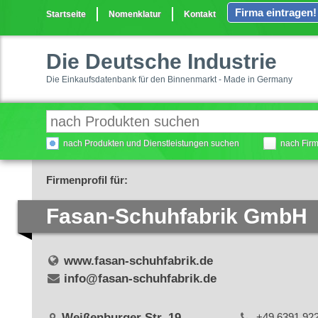
Firma eintragen!
Startseite
Nomenklatur
Kontakt
Die Deutsche Industrie
Die Einkaufsdatenbank für den Binnenmarkt - Made in Germany
nach Produkten und Dienstleistungen suchen
nach Fir
Firmenprofil für:
Fasan-Schuhfabrik GmbH
www.fasan-schuhfabrik.de
info@fasan-schuhfabrik.de
Weißenburger Str. 19
+49 6391 92