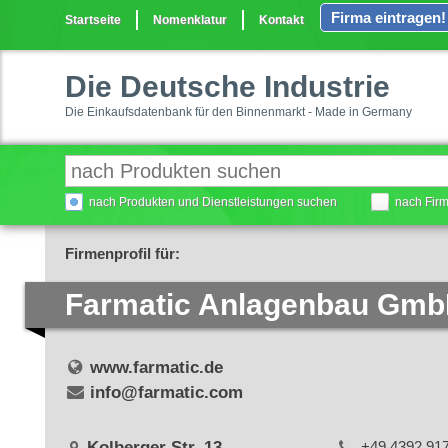
Firma eintragen!
Startseite
Nomenklatur
Kontakt
Die Deutsche Industrie
Die Einkaufsdatenbank für den Binnenmarkt - Made in Germany
nach Produkten und Dienstleistungen suchen
nach Fir
Firmenprofil für:
Farmatic Anlagenbau Gm
www.farmatic.de
info@farmatic.com
Kolberger Str. 13
+49 4392 91