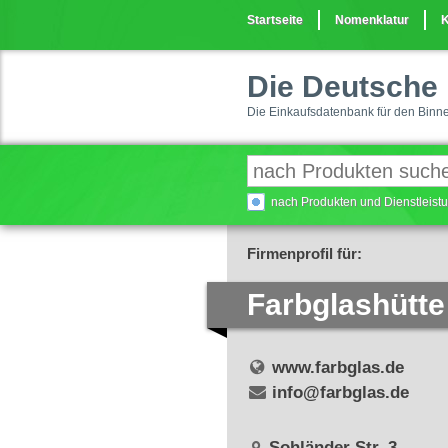
Startseite
Nomenklatur
K
Die Deutsche 
Die Einkaufsdatenbank für den Binn
nach Produkten und Dienstleis
Firmenprofil für:
Farbglashütt
www.farbglas.de
info@farbglas.de
Sohländer Str. 3