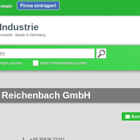
Firma eintragen!
ontakt
Industrie
enmarkt - Made in Germany
tungen suchen
nach Firmennamen suchen
e Reichenbach GmbH
Kon
+49 35828 72241