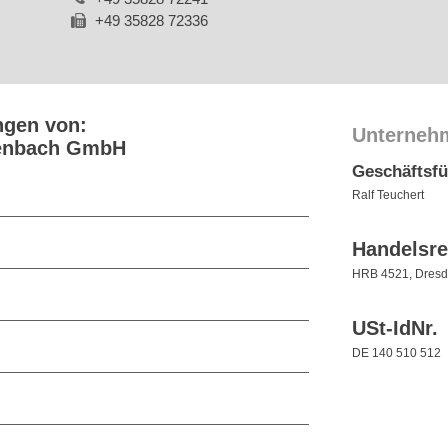
+49 35828 72336
ngen von:
Unterneh
henbach GmbH
Geschäftsf
Ralf Teuchert
Handelsre
HRB 4521, Dres
USt-IdNr.
DE 140 510 512