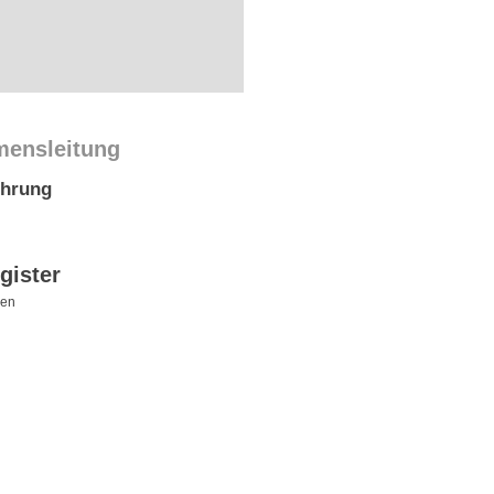
mensleitung
ührung
gister
den