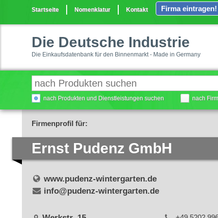
Firma eintragen!
Startseite
Nomenklatur
Kontakt
Die Deutsche Industrie
Die Einkaufsdatenbank für den Binnenmarkt - Made in Germany
nach Produkten und Dienstleistungen suchen
nach Fir
Firmenprofil für:
Ernst Pudenz GmbH
www.pudenz-wintergarten.de
info@pudenz-wintergarten.de
Werkstr. 15
+49 5202 99