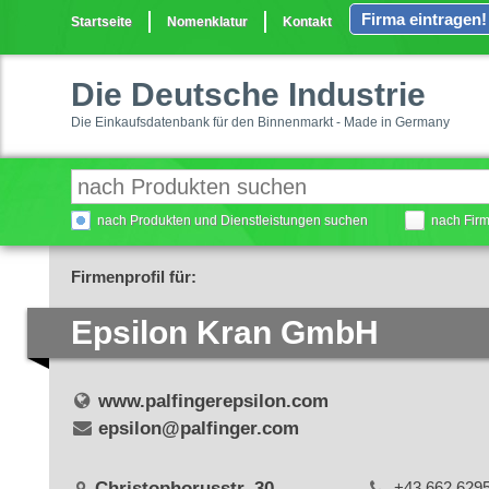
Firma eintragen!
Startseite
Nomenklatur
Kontakt
Die Deutsche Industrie
Die Einkaufsdatenbank für den Binnenmarkt - Made in Germany
nach Produkten und Dienstleistungen suchen
nach Fir
Firmenprofil für:
Epsilon Kran GmbH
www.palfingerepsilon.com
epsilon@palfinger.com
Christophorusstr. 30
+43 662 629