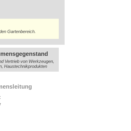
den Gartenbereich.
hmensgegenstand
nd Vertrieb von Werkzeugen,
ln, Haustechnikprodukten
mensleitung
t
r