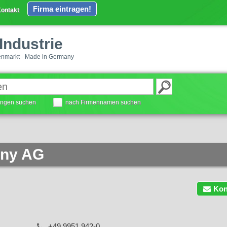
Firma eintragen!
ontakt
Industrie
enmarkt - Made in Germany
tungen suchen
nach Firmennamen suchen
any AG
Kon
+49 9951 942-0