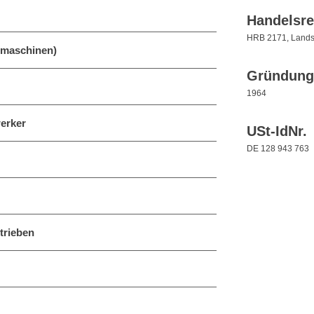
Handelsre
HRB 2171, Lands
rmaschinen)
Gründung
1964
erker
USt-IdNr.
DE 128 943 763
trieben