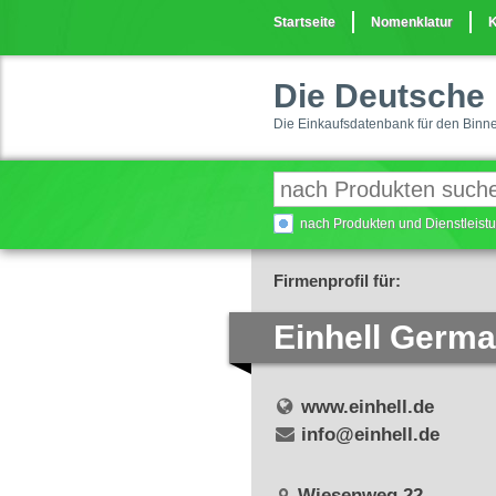
Startseite
Nomenklatur
K
Die Deutsche 
Die Einkaufsdatenbank für den Binn
nach Produkten und Dienstleis
Firmenprofil für:
Einhell Germ
www.einhell.de
info@einhell.de
Wiesenweg 22