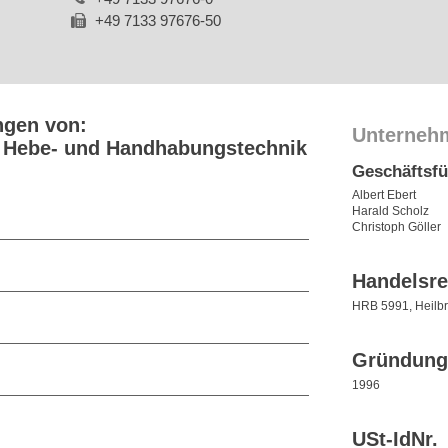
+49 7133 97676-50
ngen von:
Unterneh
r Hebe- und Handhabungstechnik
Geschäftsf
Albert Ebert
Harald Scholz
Christoph Göller
Handelsre
HRB 5991, Heilb
Gründung
1996
USt-IdNr.