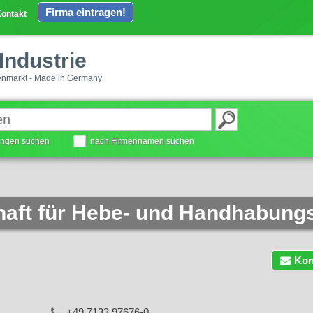
Firma eintragen!
ontakt
Industrie
enmarkt - Made in Germany
tungen suchen
nach Firmennamen suchen
haft für Hebe- und Handhabung
Kon
+49 7133 97676-0