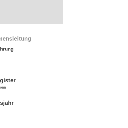
mensleitung
ührung
gister
ronn
sjahr