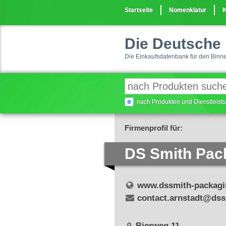
Startseite
Nomenklatur
K
Die Deutsche 
Die Einkaufsdatenbank für den Binn
nach Produkten und Dienstleis
Firmenprofil für:
DS Smith Pac
www.dssmith-packagi
contact.arnstadt@dss
Bierweg 11