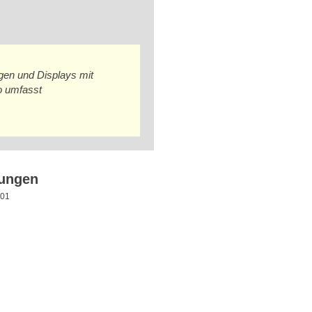
gen und Displays mit
o umfasst
rungen
001