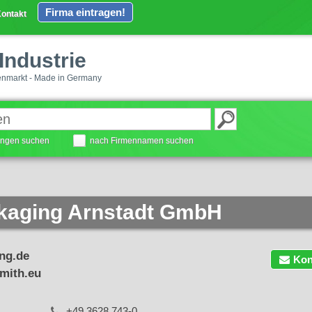
Firma eintragen!
ontakt
Industrie
enmarkt - Made in Germany
tungen suchen
nach Firmennamen suchen
kaging Arnstadt GmbH
ng.de
Kon
mith.eu
+49 3628 743-0