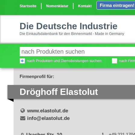
Firma eintragen!
Startseite
Nomenklatur
Kontakt
Die Deutsche Industrie
Die Einkaufsdatenbank für den Binnenmarkt - Made in Germany
nach Produkten und Dienstleistungen suchen
nach Fir
Firmenprofil für:
Dröghoff Elastolut
www.elastolut.de
info@elastolut.de
Uracher Str. 10
+49 221 170