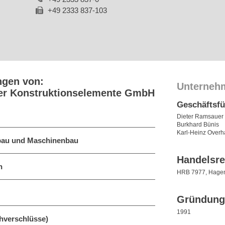
+49 2333 837-103
ngen von:
Unterneh
uer Konstruktionselemente GmbH
Geschäftsf
Dieter Ramsauer
Burkhard Bünis
Karl-Heinz Over
ebau und Maschinenbau
Handelsre
n
HRB 7977, Hage
Gründung
1991
hverschlüsse)