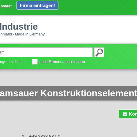
Firma eintragen!
ontakt
Industrie
enmarkt - Made in Germany
tungen suchen
nach Firmennamen suchen
 Ramsauer Konstruktionseleme
Kon
+49 2333 837-0