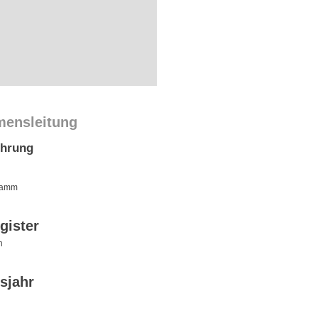
mensleitung
ührung
hamm
gister
n
sjahr