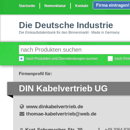
Firma eintragen!
Startseite
Nomenklatur
Kontakt
Die Deutsche Industrie
Die Einkaufsdatenbank für den Binnenmarkt - Made in Germany
nach Produkten und Dienstleistungen suchen
nach Fir
Firmenprofil für:
DIN Kabelvertrieb UG
www.dinkabelvertrieb.de
thomae-kabelvertrieb@web.de
Kurt-Schumacher-Str. 30
+49 2064 82