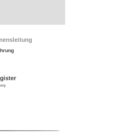
mensleitung
ührung
gister
erg