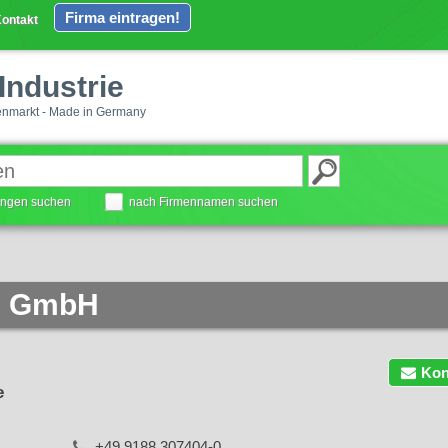
Firma eintragen!
ontakt
Industrie
enmarkt - Made in Germany
tungen suchen
nach Firmennamen suchen
ie GmbH
Kon
e
+49 9188 307404-0