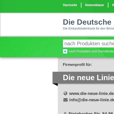
Startseite
Nomenklatur
K
Die Deutsche 
Die Einkaufsdatenbank für den Binn
nach Produkten und Dienstleis
Firmenprofil für:
Die neue Lin
www.die-neue-linie.de
info@die-neue-linie.d
Steinbacher Str. 54-56