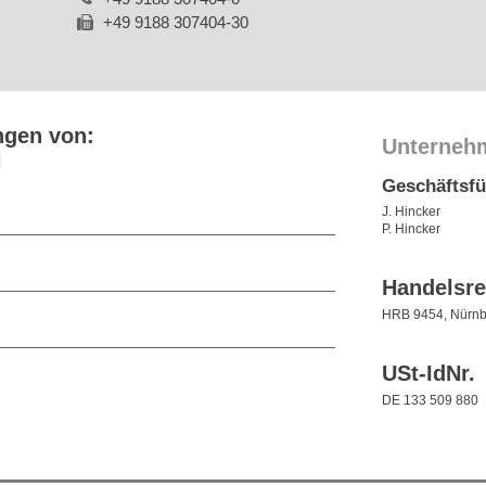
+49 9188 307404-30
ngen von:
Unterneh
H
Geschäftsf
J. Hincker
P. Hincker
Handelsre
HRB 9454, Nürnb
USt-IdNr.
DE 133 509 880