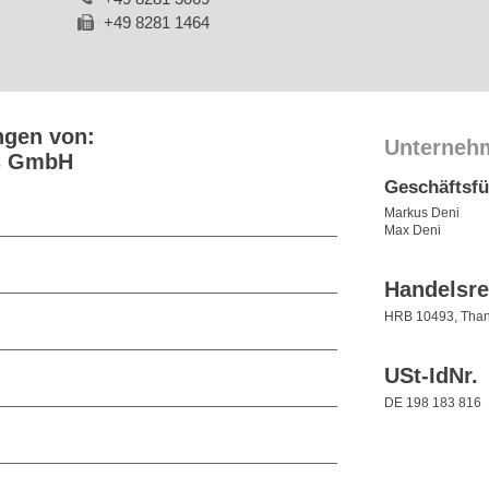
+49 8281 1464
ngen von:
Unterneh
gs GmbH
Geschäftsf
Markus Deni
Max Deni
Handelsre
HRB 10493, Tha
USt-IdNr.
DE 198 183 816