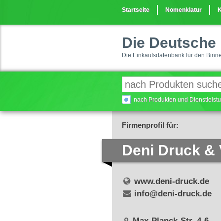
Startseite
Nomenklatur
K
Die Deutsche 
Die Einkaufsdatenbank für den Binn
nach Produkten und Dienstleis
Firmenprofil für:
Deni Druck &
www.deni-druck.de
info@deni-druck.de
Max-Planck-Str. 4-6