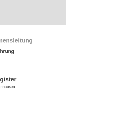
mensleitung
ührung
gister
nnhausen