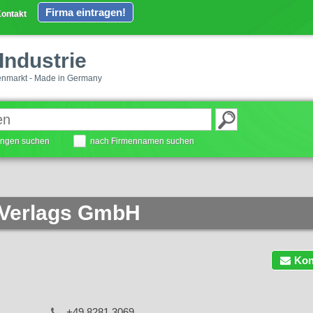
Firma eintragen!
ontakt
Industrie
enmarkt - Made in Germany
tungen suchen
nach Firmennamen suchen
 Verlags GmbH
Kon
+49 8281 3069