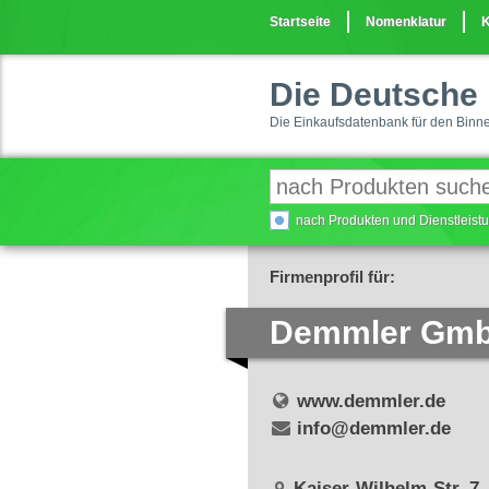
Startseite
Nomenklatur
K
Die Deutsche 
Die Einkaufsdatenbank für den Binn
nach Produkten und Dienstleis
Firmenprofil für:
Demmler Gm
www.demmler.de
info@demmler.de
Kaiser-Wilhelm-Str. 7