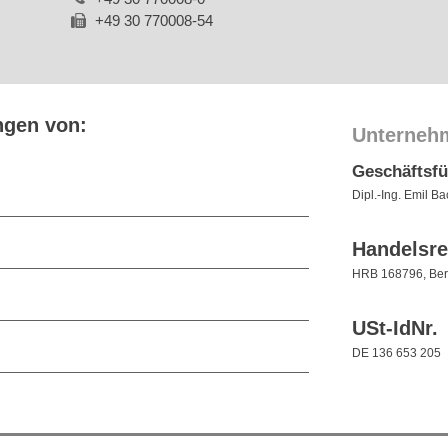
+49 30 770008-54
ngen von:
Unterneh
Geschäftsf
Dipl.-Ing. Emil B
Handelsre
HRB 168796, Berl
USt-IdNr.
DE 136 653 205