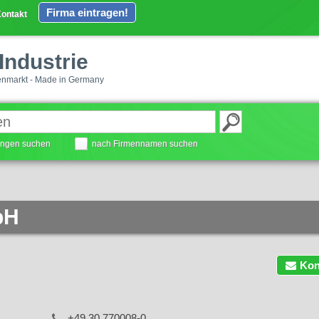
Firma eintragen!
ontakt
Industrie
enmarkt - Made in Germany
tungen suchen
nach Firmennamen suchen
bH
Kon
+49 30 770008-0