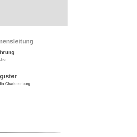
mensleitung
ührung
acher
gister
in-Charlottenburg