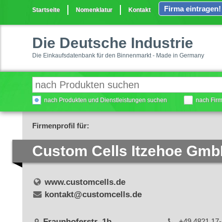
Firma eintragen!
Startseite
Nomenklatur
Kontakt
Die Deutsche Industrie
Die Einkaufsdatenbank für den Binnenmarkt - Made in Germany
nach Produkten und Dienstleistungen suchen
nach Fir
Firmenprofil für:
Custom Cells Itzehoe Gm
www.customcells.de
kontakt@customcells.de
Fraunhoferstr. 1b
+49 4821 17