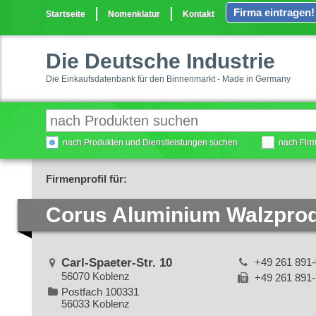
Firma eintragen!
Startseite
Nomenklatur
Kontakt
Die Deutsche Industrie
Die Einkaufsdatenbank für den Binnenmarkt - Made in Germany
nach Produkten und Dienstleistungen suchen
nach Fir
Firmenprofil für:
Corus Aluminium Walzpro
Carl-Spaeter-Str. 10
+49 261 891-
56070 Koblenz
+49 261 891
Postfach 100331
56033 Koblenz