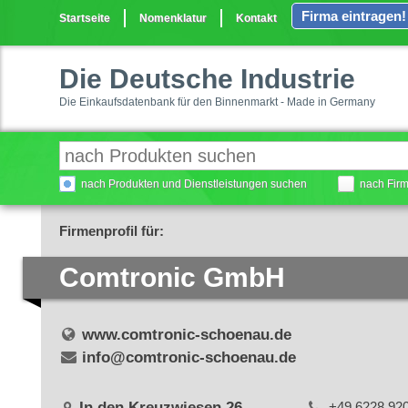
Firma eintragen!
Startseite
Nomenklatur
Kontakt
Die Deutsche Industrie
Die Einkaufsdatenbank für den Binnenmarkt - Made in Germany
nach Produkten und Dienstleistungen suchen
nach Fir
Firmenprofil für:
Comtronic GmbH
www.comtronic-schoenau.de
info@comtronic-schoenau.de
In den Kreuzwiesen 26
+49 6228 92