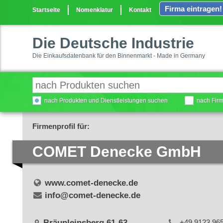
Firma eintragen!
Startseite
Nomenklatur
Kontakt
Die Deutsche Industrie
Die Einkaufsdatenbank für den Binnenmarkt - Made in Germany
nach Produkten und Dienstleistungen suchen
nach Fir
Firmenprofil für:
COMET Denecke GmbH
www.comet-denecke.de
info@comet-denecke.de
Bräunleinsberg 61-63
+49 9123 96