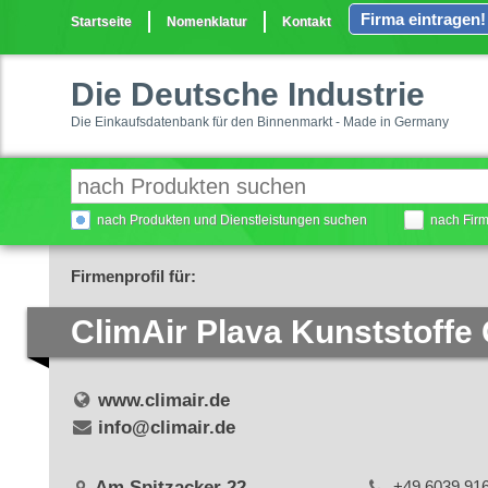
Firma eintragen!
Startseite
Nomenklatur
Kontakt
Die Deutsche Industrie
Die Einkaufsdatenbank für den Binnenmarkt - Made in Germany
nach Produkten und Dienstleistungen suchen
nach Fir
Firmenprofil für:
ClimAir Plava Kunststoff
www.climair.de
info@climair.de
Am Spitzacker 22
+49 6039 91