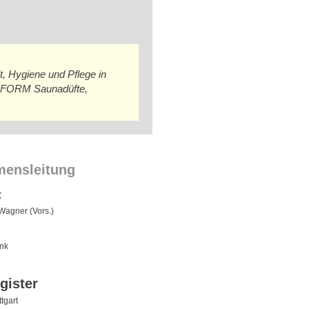
 Hygiene und Pflege in
MOFORM Saunadüfte,
mensleitung
t
agner (Vors.)
nk
gister
tgart