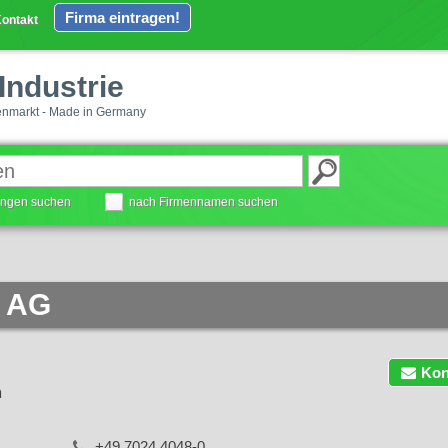
Firma eintragen!
ontakt
Industrie
enmarkt - Made in Germany
tungen suchen
nach Firmennamen suchen
 AG
Kon
m
+49 7024 4048-0