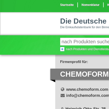
Startseite
Nomenklatur
K
Die Deutsche 
Die Einkaufsdatenbank für den Binn
nach Produkten und Dienstleis
Firmenprofil für:
CHEMOFORM
www.chemoform.com
info@chemoform.co
Heinrich-Otto-Str. 28