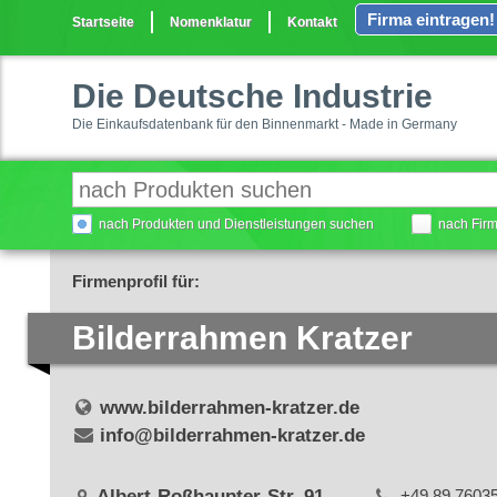
Firma eintragen!
Startseite
Nomenklatur
Kontakt
Die Deutsche Industrie
Die Einkaufsdatenbank für den Binnenmarkt - Made in Germany
nach Produkten und Dienstleistungen suchen
nach Fir
Firmenprofil für:
Bilderrahmen Kratzer
www.bilderrahmen-kratzer.de
info@bilderrahmen-kratzer.de
Albert-Roßhaupter-Str. 91
+49 89 7603