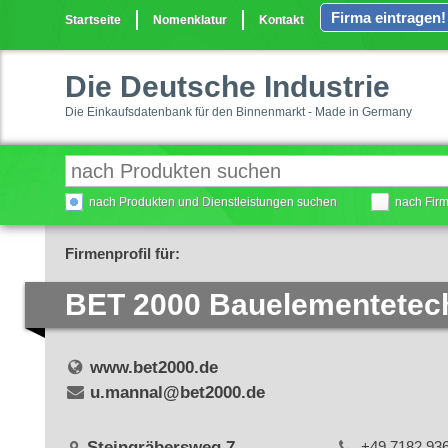
Firma eintragen!
Startseite
Nomenklatur
Kontakt
Die Deutsche Industrie
Die Einkaufsdatenbank für den Binnenmarkt - Made in Germany
nach Produkten und Dienstleistungen suchen
nach Fir
Firmenprofil für:
BET 2000 Bauelementete
www.bet2000.de
u.mannal@bet2000.de
Steingräbersweg 7
+49 7182 93