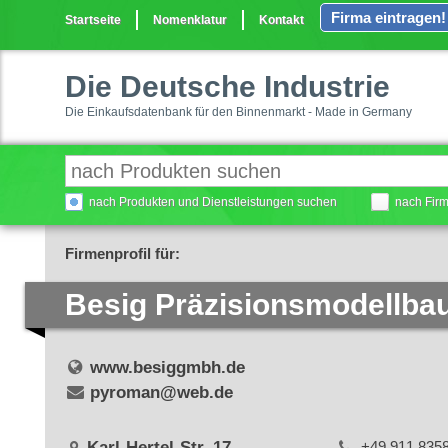
Firma eintragen!
Startseite
Nomenklatur
Kontakt
Die Deutsche Industrie
Die Einkaufsdatenbank für den Binnenmarkt - Made in Germany
nach Produkten und Dienstleistungen suchen
nach Fir
Firmenprofil für:
Besig Präzisionsmodellb
www.besiggmbh.de
pyroman@web.de
Karl-Hertel-Str. 17
+49 911 835