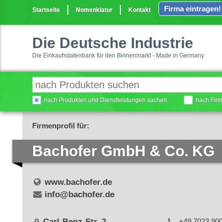
Firma eintragen!
Startseite
Nomenklatur
Kontakt
Die Deutsche Industrie
Die Einkaufsdatenbank für den Binnenmarkt - Made in Germany
nach Produkten und Dienstleistungen suchen
nach Fir
Firmenprofil für:
Bachofer GmbH & Co. KG
www.bachofer.de
info@bachofer.de
Carl-Benz-Str. 2
+49 7023 90