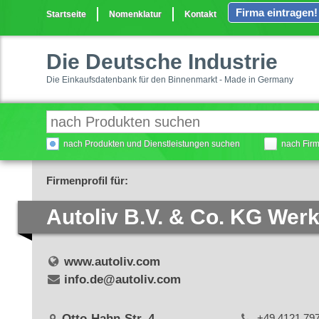
Firma eintragen!
Startseite
Nomenklatur
Kontakt
Die Deutsche Industrie
Die Einkaufsdatenbank für den Binnenmarkt - Made in Germany
nach Produkten und Dienstleistungen suchen
nach Fir
Firmenprofil für:
Autoliv B.V. & Co. KG Wer
www.autoliv.com
info.de@autoliv.com
Otto-Hahn-Str. 4
+49 4121 79