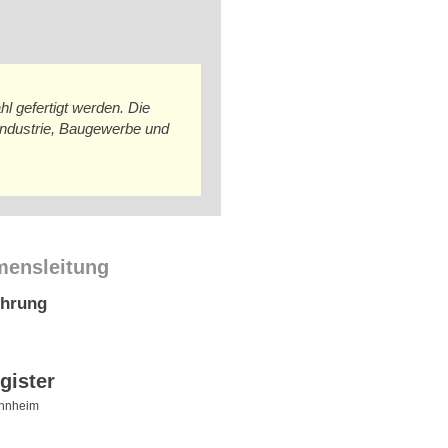
l gefertigt werden. Die
industrie, Baugewerbe und
mensleitung
ührung
gister
nnheim