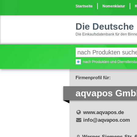
Startseite
Nomenklatur
K
Die Deutsche 
Die Einkaufsdatenbank für den Binn
nach Produkten und Dienstleis
Firmenprofil für:
aqvapos Gm
www.aqvapos.de
info@aqvapos.com
Werner-Siemens-Str. 