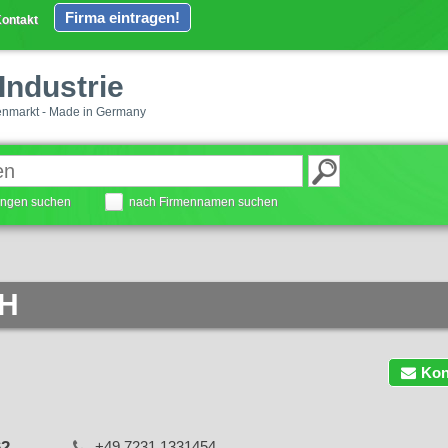
Firma eintragen!
ontakt
Industrie
enmarkt - Made in Germany
tungen suchen
nach Firmennamen suchen
bH
Kon
62
+49 7231 1331454