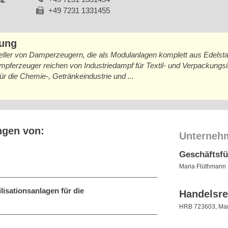
+49 7231 1331455
bung
ler von Damperzeugern, die als Modulanlagen komplett aus Edelstah
ferzeuger reichen von Industriedampf für Textil- und Verpackungs
r die Chemie-, Getränkeindustrie und ...
ngen von:
Unterneh
Geschäftsf
Maria Flüthmann
isationsanlagen für die
Handelsre
HRB 723603, Ma