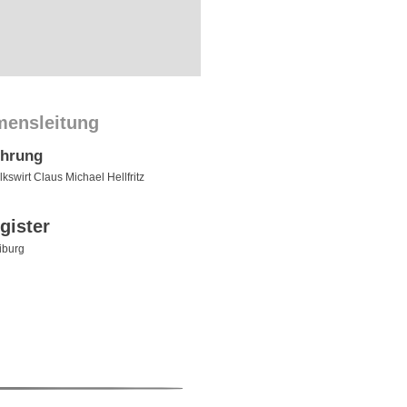
mensleitung
ührung
lkswirt Claus Michael Hellfritz
gister
iburg