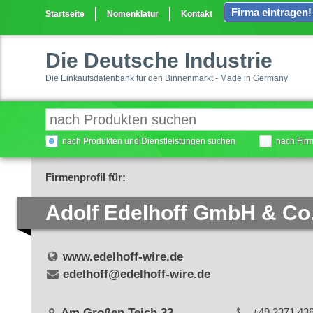
Firma eintragen!
Startseite
Nomenklatur
Kontakt
Die Deutsche Industrie
Die Einkaufsdatenbank für den Binnenmarkt - Made in Germany
nach Produkten und Dienstleistungen suchen
nach Fir
Firmenprofil für:
Adolf Edelhoff GmbH & Co
www.edelhoff-wire.de
edelhoff@edelhoff-wire.de
Am Großen Teich 33
+49 2371 43