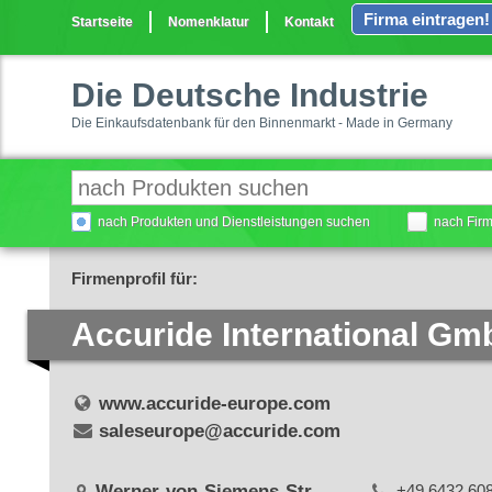
Firma eintragen!
Startseite
Nomenklatur
Kontakt
Die Deutsche Industrie
Die Einkaufsdatenbank für den Binnenmarkt - Made in Germany
nach Produkten und Dienstleistungen suchen
nach Fir
Firmenprofil für:
Accuride International G
www.accuride-europe.com
saleseurope@accuride.com
Werner-von-Siemens-Str.
+49 6432 60