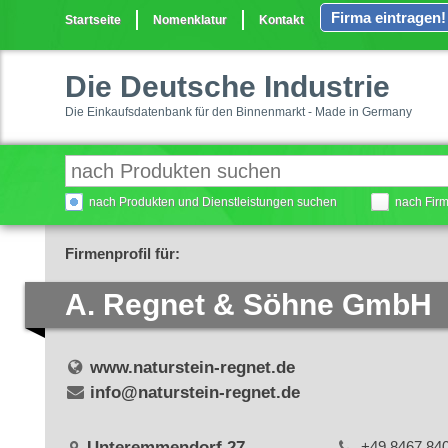
Firma eintragen!
Startseite
Nomenklatur
Kontakt
Die Deutsche Industrie
Die Einkaufsdatenbank für den Binnenmarkt - Made in Germany
nach Produkten und Dienstleistungen suchen
nach Fir
Firmenprofil für:
A. Regnet & Söhne GmbH
www.naturstein-regnet.de
info@naturstein-regnet.de
Unteremmendorf 27
+49 8467 84