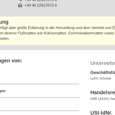
+49 40 22817873-9
bung
fügt über große Erfahrung in der Herstellung und dem Vertrieb von
en diverse Fußmatten wie Kokosmatten, Gummiwabenmatten sowie Gi
boten.
ngen von:
Unterneh
Geschäftsf
Leif A. Schmidt
gen
Handelsre
HRB 164320, Ha
USt-IdNr.