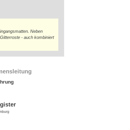
 Eingangsmatten. Neben
tterroste - auch kombiniert
mensleitung
ührung
gister
mburg