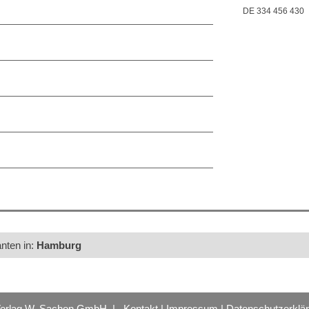
DE 334 456 430
anten in:
Hamburg
Verlag W. Sachon GmbH |
Kontakt
|
Impressum
|
Datenschutzerklä