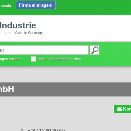
Firma eintragen!
ontakt
Industrie
enmarkt - Made in Germany
tungen suchen
nach Firmennamen suchen
mbH
Kon
+49 40 22817873-0