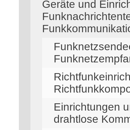
Geräte und Einric
Funknachrichtent
Funkkommunikati
Funknetzsendee
Funknetzempfa
Richtfunkeinric
Richtfunkkomp
Einrichtungen u
drahtlose Komm