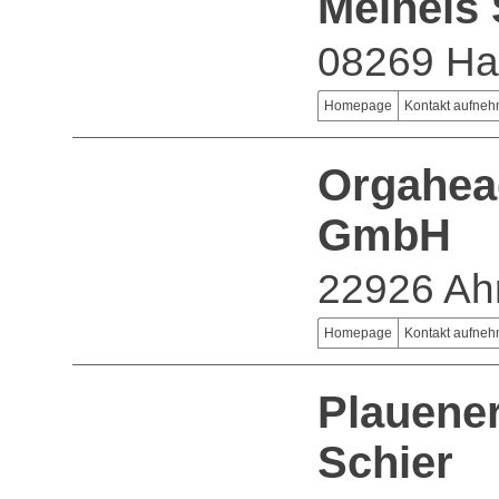
Meinels
08269 H
Homepage
Kontakt aufne
Orgahea
GmbH
22926 Ah
Homepage
Kontakt aufne
Plauener
Schier