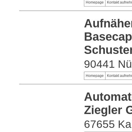
Homepage
Kontakt aufne
Aufnäher
Basecaps
Schuste
90441 Nü
Homepage
Kontakt aufne
Automat
Ziegler
67655 Kai