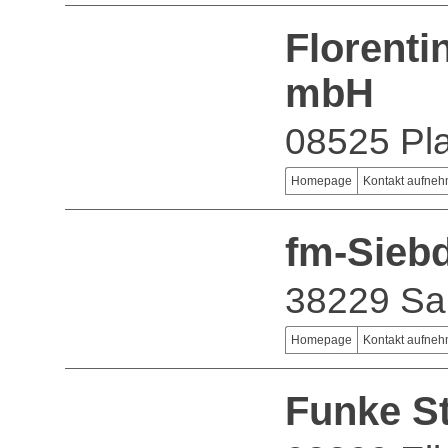
Florenti
mbH
08525 Pl
Homepage
Kontakt aufne
fm-Sieb
38229 Sal
Homepage
Kontakt aufne
Funke S