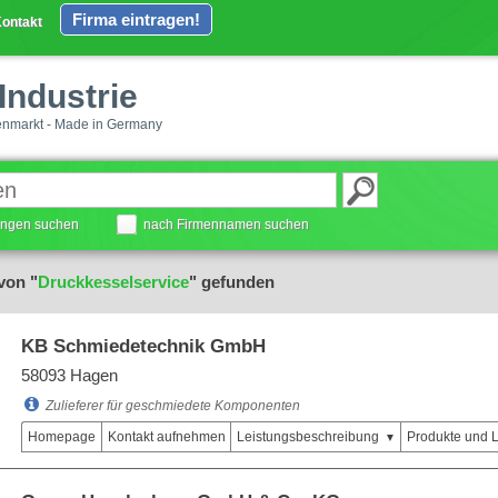
Firma eintragen!
ontakt
Industrie
enmarkt - Made in Germany
tungen suchen
nach Firmennamen suchen
von "
Druckkesselservice
" gefunden
KB Schmiedetechnik GmbH
58093 Hagen
Zulieferer für geschmiedete Komponenten
Homepage
Kontakt aufnehmen
Leistungsbeschreibung
Produkte und 