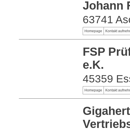
Johann 
63741 As
Homepage
Kontakt aufne
FSP Prüf
e.K.
45359 Es
Homepage
Kontakt aufne
Gigahert
Vertrieb