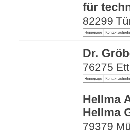
für tech
82299 Tü
Homepage
Kontakt aufne
Dr. Grö
76275 Ett
Homepage
Kontakt aufne
Hellma A
Hellma 
79379 Mü