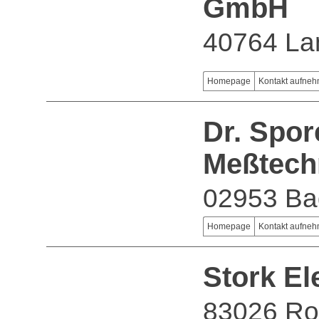
GmbH
40764 La
Homepage
Kontakt aufne
Dr. Spo
Meßtech
02953 Ba
Homepage
Kontakt aufne
Stork El
83026 Ro