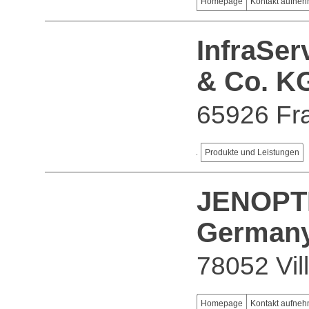
Homepage
Kontakt aufne
InfraSe
& Co. K
65926 Fra
Produkte und Leistungen
JENOPTIK
German
78052 Vil
Homepage
Kontakt aufne