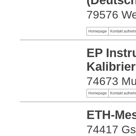
(Deutsc
79576 We
Homepage
Kontakt aufne
EP Inst
Kalibri
74673 Mu
Homepage
Kontakt aufne
ETH-Mes
74417 G