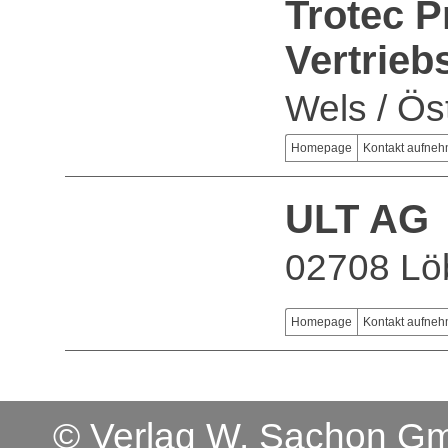
Trotec P
Vertrie
Wels / Ös
Homepage
Kontakt aufne
ULT AG
02708 Lö
Homepage
Kontakt aufne
© Verlag W. Sachon 