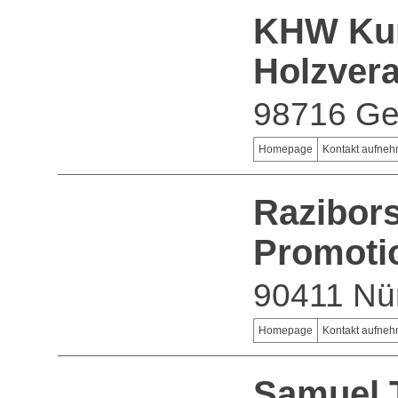
KHW Kun
Holzver
98716 G
Homepage
Kontakt aufne
Razibor
Promoti
90411 Nü
Homepage
Kontakt aufne
Samuel 