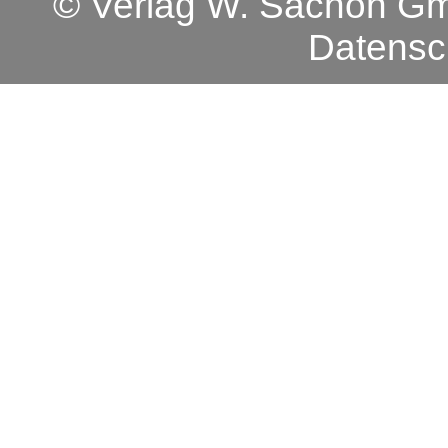
© Verlag W. Sachon 
Datensc