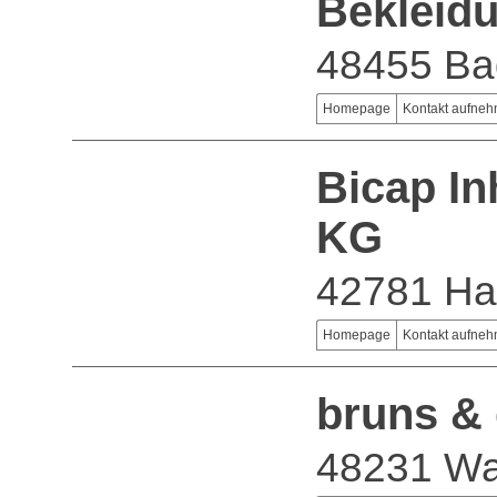
Bekleid
48455 Ba
Homepage
Kontakt aufne
Bicap I
KG
42781 H
Homepage
Kontakt aufne
bruns &
48231 Wa